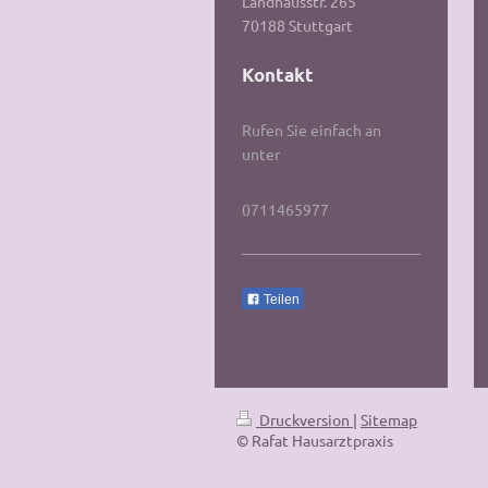
Landhausstr. 265
70188 Stuttgart
Kontakt
Rufen Sie einfach an
unter
0711465977
Teilen
Druckversion
|
Sitemap
© Rafat Hausarztpraxis